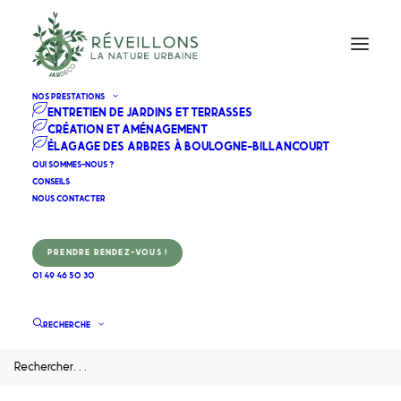
NOS PRESTATIONS
ENTRETIEN DE JARDINS ET TERRASSES
CRÉATION ET AMÉNAGEMENT
ÉLAGAGE DES ARBRES À BOULOGNE-BILLANCOURT
Trouver un
QUI SOMMES-NOUS ?
CONSEILS
Paysagiste pour son
NOUS CONTACTER
Jardin : 12 Règles
d'Or
PRENDRE RENDEZ-VOUS !
01 49 46 50 30
RECHERCHE