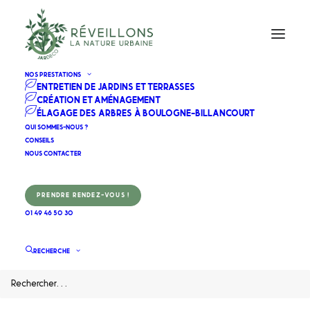
NOS PRESTATIONS
ENTRETIEN DE JARDINS ET TERRASSES
CRÉATION ET AMÉNAGEMENT
ÉLAGAGE DES ARBRES À BOULOGNE-BILLANCOURT
Préparer son jardin
QUI SOMMES-NOUS ?
CONSEILS
pour l'hiver : 5
NOUS CONTACTER
étapes simples !
PRENDRE RENDEZ-VOUS !
01 49 46 50 30
RECHERCHE
L’hiver approche à grands pas et il est temps pour