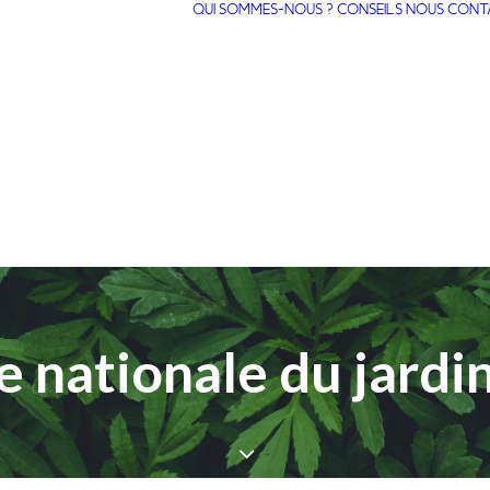
QUI SOMMES-NOUS ?
CONSEILS
NOUS CONT
ENTRETIEN DE
JARDINS ET
TERRASSES
CRÉATION ET
AMÉNAGEMENT
ÉLAGAGE DES
ARBRES À
BOULOGNE-
BILLANCOURT
 nationale du jardi