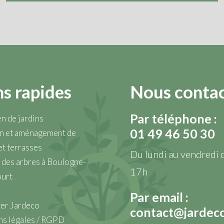
ns rapides
Nous conta
Par téléphone :
n de jardins
01 49 46 50 30
n et aménagement de
et terrasses
Du lundi au vendredi 
 des arbres à Boulogne-
17h
ourt
e
Par email :
er Jardeco
contact@jardeco
s légales / RGPD