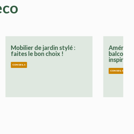
eco
lé :
Aménagement terrasse
balcon : idées originales et
inspirantes
CONSEILS