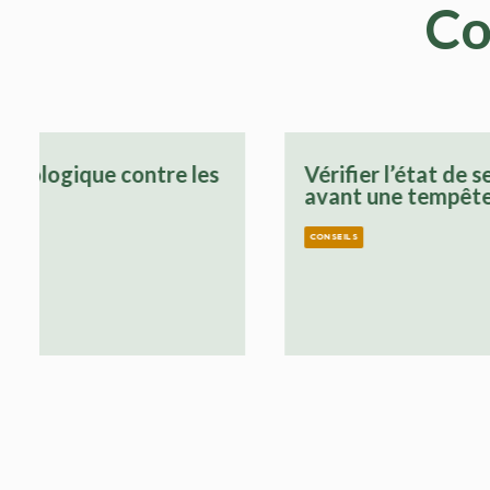
Co
Vérifier l’état de ses arbres
Droits 
avant une tempête
et espa
coprop
CONSEILS
CONSEILS