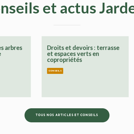
nseils et actus Jard
et devoirs : terrasse
Mobilier de jardin sty
ces verts en
faites le bon choix !
riétés
CONSEILS
TOUS NOS ARTICLES ET CONSEILS