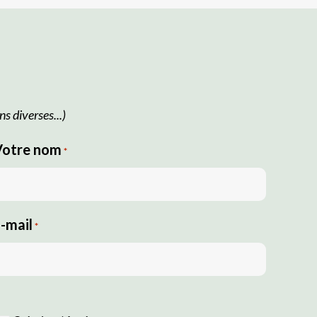
s diverses...)
Votre nom
*
-mail
*